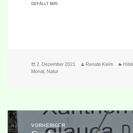
GEFÄLLT MIR:
Veröffentlicht
Autor
Kate
2. Dezember 2021
Renate Keim
Hild
am
Monat
,
Natur
Beitragsnavigation
VORHERIGER