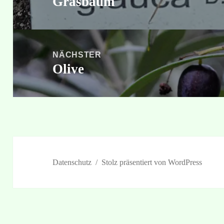
Grasbaum
Vorheriger
Beitrag:
NÄCHSTER
Olive
Nächster
Beitrag:
Datenschutz
Stolz präsentiert von WordPress