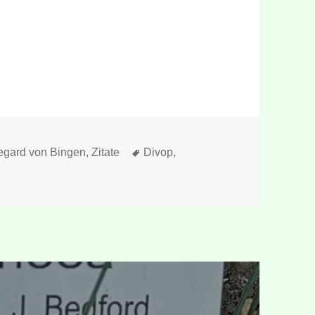
gorien
Schlagwörter
egard von Bingen
,
Zitate
Divop
,