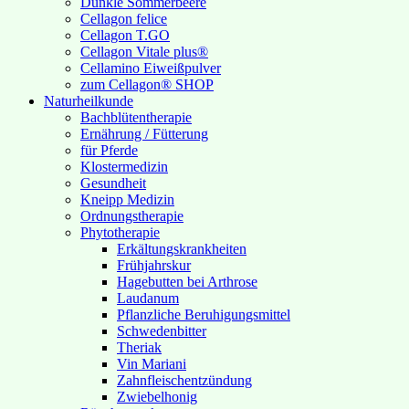
Dunkle Sommerbeere
Cellagon felice
Cellagon T.GO
Cellagon Vitale plus®
Cellamino Eiweißpulver
zum Cellagon® SHOP
Naturheilkunde
Bachblütentherapie
Ernährung / Fütterung
für Pferde
Klostermedizin
Gesundheit
Kneipp Medizin
Ordnungstherapie
Phytotherapie
Erkältungskrankheiten
Frühjahrskur
Hagebutten bei Arthrose
Laudanum
Pflanzliche Beruhigungsmittel
Schwedenbitter
Theriak
Vin Mariani
Zahnfleischentzündung
Zwiebelhonig