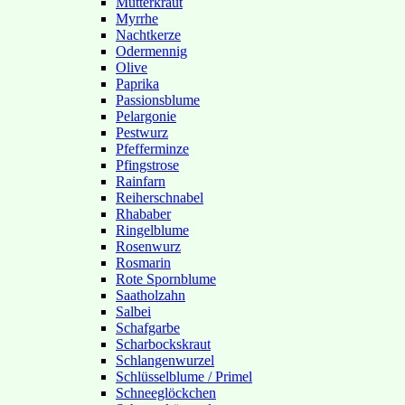
Mutterkraut
Myrrhe
Nachtkerze
Odermennig
Olive
Paprika
Passionsblume
Pelargonie
Pestwurz
Pfefferminze
Pfingstrose
Rainfarn
Reiherschnabel
Rhababer
Ringelblume
Rosenwurz
Rosmarin
Rote Spornblume
Saatholzahn
Salbei
Schafgarbe
Scharbockskraut
Schlangenwurzel
Schlüsselblume / Primel
Schneeglöckchen