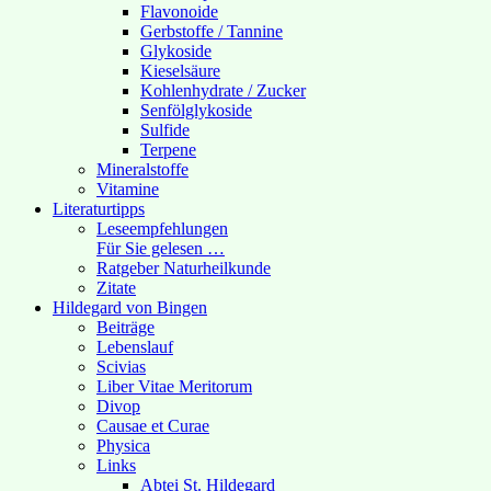
Flavonoide
Gerbstoffe / Tannine
Glykoside
Kieselsäure
Kohlenhydrate / Zucker
Senfölglykoside
Sulfide
Terpene
Mineralstoffe
Vitamine
Literaturtipps
Leseempfehlungen
Für Sie gelesen …
Ratgeber Naturheilkunde
Zitate
Hildegard von Bingen
Beiträge
Lebenslauf
Scivias
Liber Vitae Meritorum
Divop
Causae et Curae
Physica
Links
Abtei St. Hildegard