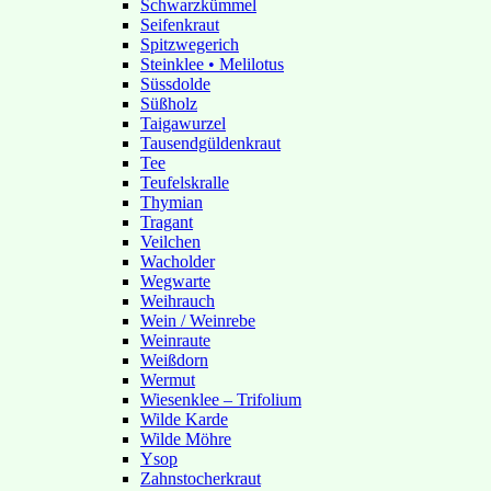
Schwarzkümmel
Seifenkraut
Spitzwegerich
Steinklee • Melilotus
Süssdolde
Süßholz
Taigawurzel
Tausendgüldenkraut
Tee
Teufelskralle
Thymian
Tragant
Veilchen
Wacholder
Wegwarte
Weihrauch
Wein / Weinrebe
Weinraute
Weißdorn
Wermut
Wiesenklee – Trifolium
Wilde Karde
Wilde Möhre
Ysop
Zahnstocherkraut