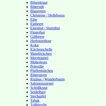
Bilsenkraut
Bittersüß
Blauregen
Christrose / Helleborus
Eibe
Einbeere
Eisenhut / Sturmhut
Fingerhut
Giftbeere
Herbstzeitlose
Koka
Küchenschelle
Maiglöckchen
Meerträubel
Mutterkorn
Petersilie
Pfaffenhütchen
Rittersporn
Rizinus / Wunderbaum
Salomonssiegel
Schöllkraut
Seidelbast
Stechapfel
Tabak
Tollkirsche