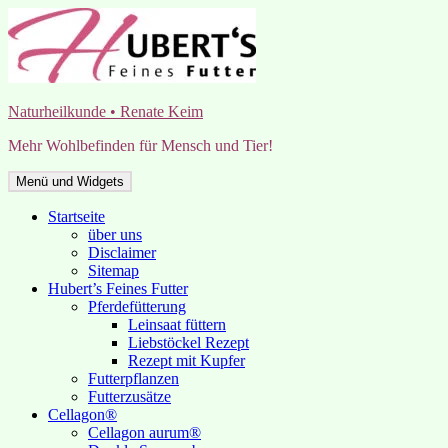
Zum
Inhalt
springen
Naturheilkunde • Renate Keim
Mehr Wohlbefinden für Mensch und Tier!
Menü und Widgets
Startseite
über uns
Disclaimer
Sitemap
Hubert’s Feines Futter
Pferdefütterung
Leinsaat füttern
Liebstöckel Rezept
Rezept mit Kupfer
Futterpflanzen
Futterzusätze
Cellagon®
Cellagon aurum®