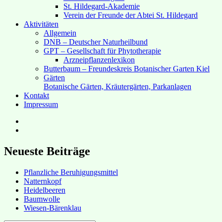
St. Hildegard-Akademie
Verein der Freunde der Abtei St. Hildegard
Aktivitäten
Allgemein
DNB – Deutscher Naturheilbund
GPT – Gesellschaft für Phytotherapie
Arzneipflanzenlexikon
Butterbaum – Freundeskreis Botanischer Garten Kiel
Gärten
Botanische Gärten, Kräutergärten, Parkanlagen
Kontakt
Impressum
Hubert’s
bei
Hubert’s
Facebook
bei
Instagram
Neueste Beiträge
Pflanzliche Beruhigungsmittel
Natternkopf
Heidelbeeren
Baumwolle
Wiesen-Bärenklau