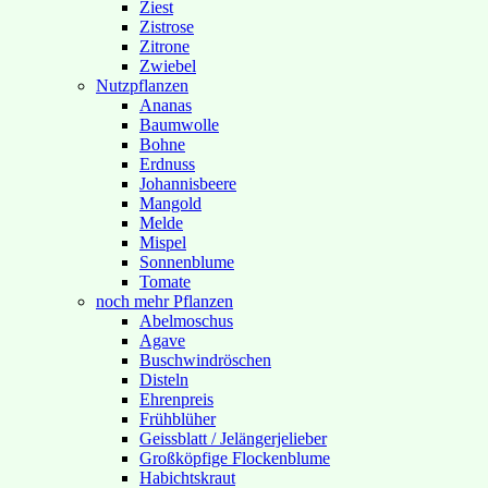
Ziest
Zistrose
Zitrone
Zwiebel
Nutzpflanzen
Ananas
Baumwolle
Bohne
Erdnuss
Johannisbeere
Mangold
Melde
Mispel
Sonnenblume
Tomate
noch mehr Pflanzen
Abelmoschus
Agave
Buschwindröschen
Disteln
Ehrenpreis
Frühblüher
Geissblatt / Jelängerjelieber
Großköpfige Flockenblume
Habichtskraut