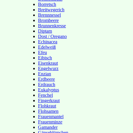
Borretsch
Breitwegerich
Brennnessel
Brombeere
Brunnenkresse
Diptam
Dost / Oregano
Echinacea
Edelweiß
Efeu
Eibisch
Eisenkraut
Engelwurz
Enzian
Erdbeere
Erdrauch
Eukalyptus
Fenchel
Fingerkraut
Flohkraut
Flohsamen
Frauenmantel
Frauenminze
Gamander
Gänseblümchen