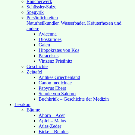
Räucherwerk
Schüssler-Salze
Spagyrik
Persönlichkeiten
Naturheilkundler, Wasserbader, Kräuterhexen und
andere
Avicenna
Dioskurides
Galen
Hippokrates von Kos
Paracelsus
Vinzenz Prießnitz
Geschichte
Zeittafel
Antikes Griechenland
Canon medicinae
Papyrus Ebers
Schule von Salerno
Buchkritik – Geschichte der Medizin
Lexikon
Bäume
Ahorn – Acer
Apfel – Malus
Atlas-Zeder
Birke – Betulus