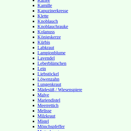
Kaffee
Kamille
Kapuzinerkresse
Klette
Knoblauch
Knoblauchrauke
Kolanuss
Königskerze
Kürbis
Labkraut
Lampionblume
Lavendel
Leberblümchen
Lein
Liebstöckel
Löwenzahn
Lungenkraut
Mädesüß / Wiesenspiere
Malve
Mariendistel
Meerrettich
Melisse
Milzkraut
Mistel
Mönchspfeffer