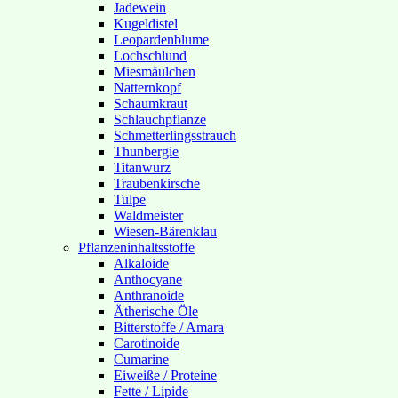
Jadewein
Kugeldistel
Leopardenblume
Lochschlund
Miesmäulchen
Natternkopf
Schaumkraut
Schlauchpflanze
Schmetterlingsstrauch
Thunbergie
Titanwurz
Traubenkirsche
Tulpe
Waldmeister
Wiesen-Bärenklau
Pflanzeninhaltsstoffe
Alkaloide
Anthocyane
Anthranoide
Ätherische Öle
Bitterstoffe / Amara
Carotinoide
Cumarine
Eiweiße / Proteine
Fette / Lipide