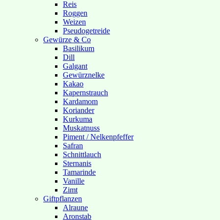
Reis
Roggen
Weizen
Pseudogetreide
Gewürze & Co
Basilikum
Dill
Galgant
Gewürznelke
Kakao
Kapernstrauch
Kardamom
Koriander
Kurkuma
Muskatnuss
Piment / Nelkenpfeffer
Safran
Schnittlauch
Sternanis
Tamarinde
Vanille
Zimt
Giftpflanzen
Alraune
Aronstab