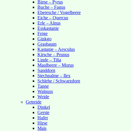
Birne – Pyrus
Buche – Fagus
Eberesche / Vogelbeere
Eiche – Quercus
Erle – Alnus
Esskastanie
Feige
Ginkgo
Grasbaum
Kastanie – Aesculus
Kirsche – Prunus
Linde – Tilia
Maulbeere – Morus
Sanddorn
Stechpalme – Ilex
Schlehe / Schwarzdorn
Tanne
Walnuss
Weide
Getreide
Dinkel
Gerste
Hafer
Hirse
Mais