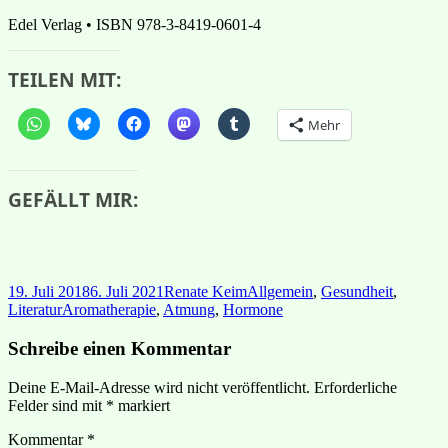
Edel Verlag • ISBN 978-3-8419-0601-4
TEILEN MIT:
Mehr
GEFÄLLT MIR:
Veröffentlicht
Autor
Kategorien
19. Juli 2018
6. Juli 2021
Renate Keim
Allgemein
,
Gesundheit
,
am
Schlagwörter
Literatur
Aromatherapie
,
Atmung
,
Hormone
Schreibe einen Kommentar
Deine E-Mail-Adresse wird nicht veröffentlicht.
Erforderliche
Felder sind mit
*
markiert
Kommentar
*