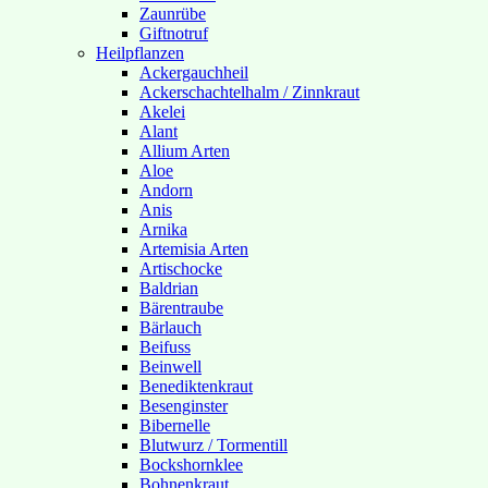
Zaunrübe
Giftnotruf
Heilpflanzen
Ackergauchheil
Ackerschachtelhalm / Zinnkraut
Akelei
Alant
Allium Arten
Aloe
Andorn
Anis
Arnika
Artemisia Arten
Artischocke
Baldrian
Bärentraube
Bärlauch
Beifuss
Beinwell
Benediktenkraut
Besenginster
Bibernelle
Blutwurz / Tormentill
Bockshornklee
Bohnenkraut