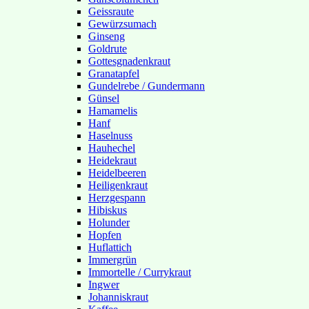
Geissraute
Gewürzsumach
Ginseng
Goldrute
Gottesgnadenkraut
Granatapfel
Gundelrebe / Gundermann
Günsel
Hamamelis
Hanf
Haselnuss
Hauhechel
Heidekraut
Heidelbeeren
Heiligenkraut
Herzgespann
Hibiskus
Holunder
Hopfen
Huflattich
Immergrün
Immortelle / Currykraut
Ingwer
Johanniskraut