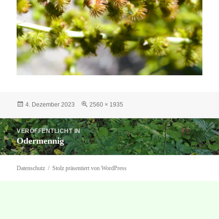
Veröffentlicht
Originalgröße
4. Dezember 2023
2560 × 1935
am
Beitragsnavigation
VERÖFFENTLICHT IN
Odermennig
Datenschutz
Stolz präsentiert von WordPress