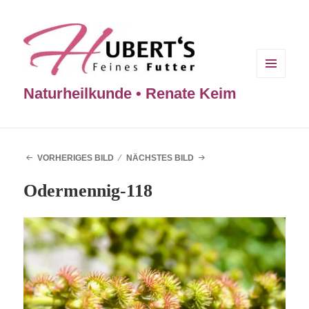
MENÜ
Naturheilkunde • Renate Keim
UND
WIDGETS
VORHERIGES BILD
NÄCHSTES BILD
Odermennig-118