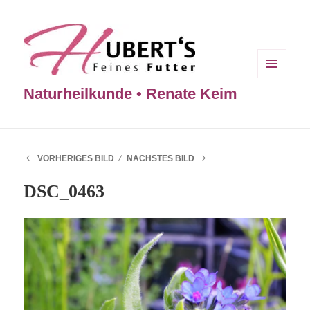
MENÜ
Naturheilkunde • Renate Keim
UND
WIDGETS
VORHERIGES BILD
NÄCHSTES BILD
DSC_0463