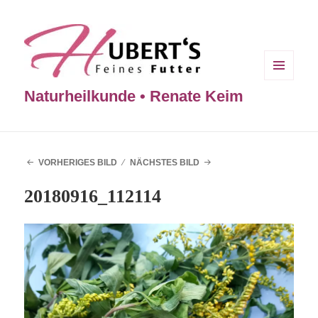
MENÜ
Naturheilkunde • Renate Keim
UND
WIDGETS
VORHERIGES BILD
NÄCHSTES BILD
20180916_112114