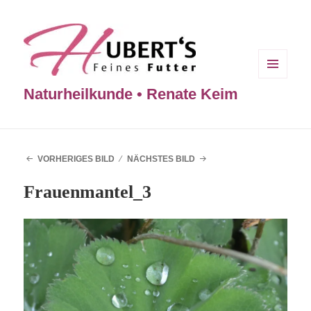
MENÜ
Naturheilkunde • Renate Keim
UND
WIDGETS
VORHERIGES BILD
NÄCHSTES BILD
Frauenmantel_3