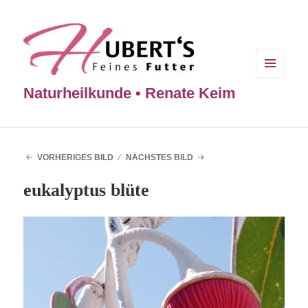
MENÜ
Naturheilkunde • Renate Keim
UND
WIDGETS
VORHERIGES BILD
NÄCHSTES BILD
eukalyptus blüte