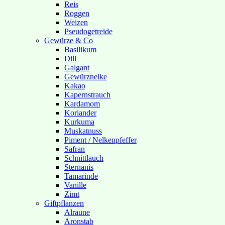
Reis
Roggen
Weizen
Pseudogetreide
Gewürze & Co
Basilikum
Dill
Galgant
Gewürznelke
Kakao
Kapernstrauch
Kardamom
Koriander
Kurkuma
Muskatnuss
Piment / Nelkenpfeffer
Safran
Schnittlauch
Sternanis
Tamarinde
Vanille
Zimt
Giftpflanzen
Alraune
Aronstab