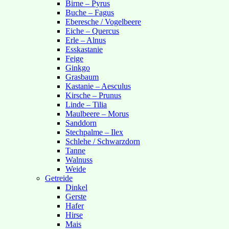
Birne – Pyrus
Buche – Fagus
Eberesche / Vogelbeere
Eiche – Quercus
Erle – Alnus
Esskastanie
Feige
Ginkgo
Grasbaum
Kastanie – Aesculus
Kirsche – Prunus
Linde – Tilia
Maulbeere – Morus
Sanddorn
Stechpalme – Ilex
Schlehe / Schwarzdorn
Tanne
Walnuss
Weide
Getreide
Dinkel
Gerste
Hafer
Hirse
Mais