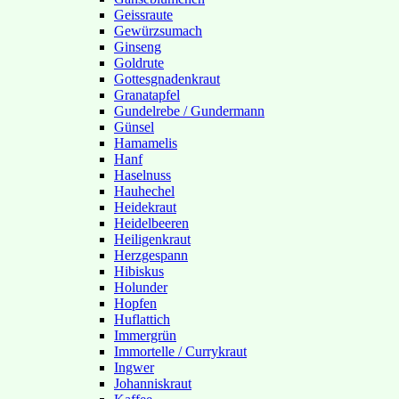
Geissraute
Gewürzsumach
Ginseng
Goldrute
Gottesgnadenkraut
Granatapfel
Gundelrebe / Gundermann
Günsel
Hamamelis
Hanf
Haselnuss
Hauhechel
Heidekraut
Heidelbeeren
Heiligenkraut
Herzgespann
Hibiskus
Holunder
Hopfen
Huflattich
Immergrün
Immortelle / Currykraut
Ingwer
Johanniskraut