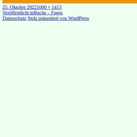
Veröffentlicht
Originalgröße
25. Oktober 2022
1000 × 1413
am
Beitragsnavigation
Veröffentlicht in
Buche – Fagus
Datenschutz
Stolz präsentiert von WordPress