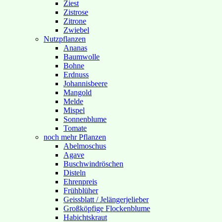
Ziest
Zistrose
Zitrone
Zwiebel
Nutzpflanzen
Ananas
Baumwolle
Bohne
Erdnuss
Johannisbeere
Mangold
Melde
Mispel
Sonnenblume
Tomate
noch mehr Pflanzen
Abelmoschus
Agave
Buschwindröschen
Disteln
Ehrenpreis
Frühblüher
Geissblatt / Jelängerjelieber
Großköpfige Flockenblume
Habichtskraut