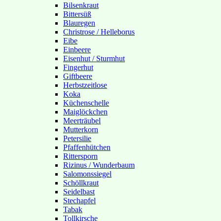
Bilsenkraut
Bittersüß
Blauregen
Christrose / Helleborus
Eibe
Einbeere
Eisenhut / Sturmhut
Fingerhut
Giftbeere
Herbstzeitlose
Koka
Küchenschelle
Maiglöckchen
Meerträubel
Mutterkorn
Petersilie
Pfaffenhütchen
Rittersporn
Rizinus / Wunderbaum
Salomonssiegel
Schöllkraut
Seidelbast
Stechapfel
Tabak
Tollkirsche