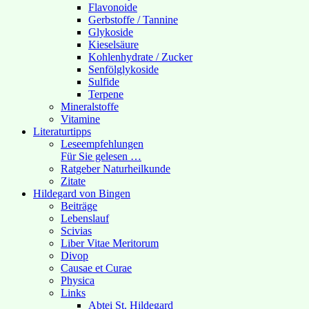
Flavonoide
Gerbstoffe / Tannine
Glykoside
Kieselsäure
Kohlenhydrate / Zucker
Senfölglykoside
Sulfide
Terpene
Mineralstoffe
Vitamine
Literaturtipps
Leseempfehlungen
Für Sie gelesen …
Ratgeber Naturheilkunde
Zitate
Hildegard von Bingen
Beiträge
Lebenslauf
Scivias
Liber Vitae Meritorum
Divop
Causae et Curae
Physica
Links
Abtei St. Hildegard