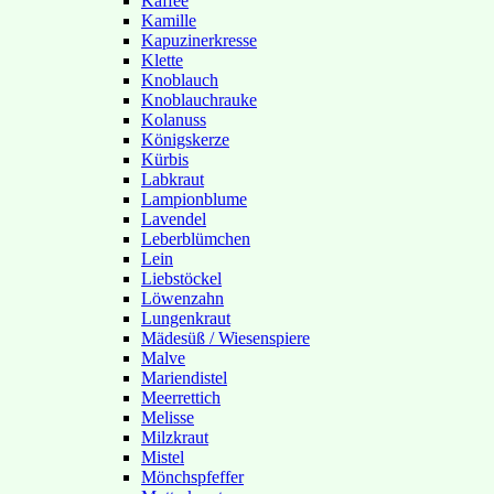
Kaffee
Kamille
Kapuzinerkresse
Klette
Knoblauch
Knoblauchrauke
Kolanuss
Königskerze
Kürbis
Labkraut
Lampionblume
Lavendel
Leberblümchen
Lein
Liebstöckel
Löwenzahn
Lungenkraut
Mädesüß / Wiesenspiere
Malve
Mariendistel
Meerrettich
Melisse
Milzkraut
Mistel
Mönchspfeffer