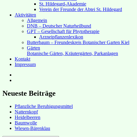
St. Hildegard-Akademie
Verein der Freunde der Abtei St. Hildegard
Aktivitäten
Allgemein
DNB – Deutscher Naturheilbund
GPT – Gesellschaft für Phytotherapie
Arzneipflanzenlexikon
Butterbaum – Freundeskreis Botanischer Garten Kiel
Gärten
Botanische Gärten, Kräutergärten, Parkanlagen
Kontakt
Impressum
Hubert’s
bei
Hubert’s
Facebook
bei
Instagram
Neueste Beiträge
Pflanzliche Beruhigungsmittel
Natternkopf
Heidelbeeren
Baumwolle
Wiesen-Bärenklau