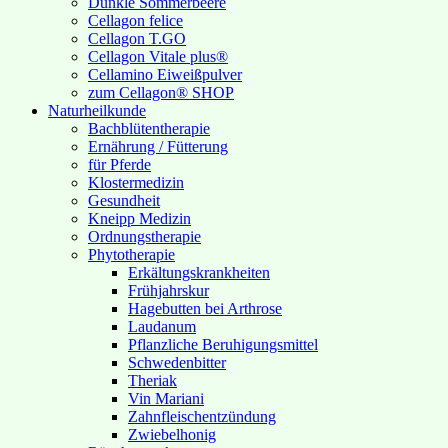
Dunkle Sommerbeere
Cellagon felice
Cellagon T.GO
Cellagon Vitale plus®
Cellamino Eiweißpulver
zum Cellagon® SHOP
Naturheilkunde
Bachblütentherapie
Ernährung / Fütterung
für Pferde
Klostermedizin
Gesundheit
Kneipp Medizin
Ordnungstherapie
Phytotherapie
Erkältungskrankheiten
Frühjahrskur
Hagebutten bei Arthrose
Laudanum
Pflanzliche Beruhigungsmittel
Schwedenbitter
Theriak
Vin Mariani
Zahnfleischentzündung
Zwiebelhonig