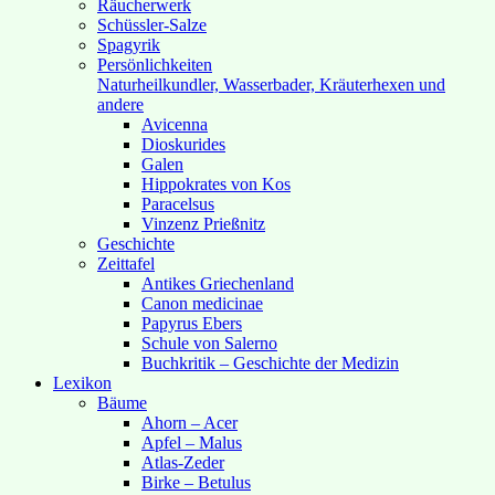
Räucherwerk
Schüssler-Salze
Spagyrik
Persönlichkeiten
Naturheilkundler, Wasserbader, Kräuterhexen und
andere
Avicenna
Dioskurides
Galen
Hippokrates von Kos
Paracelsus
Vinzenz Prießnitz
Geschichte
Zeittafel
Antikes Griechenland
Canon medicinae
Papyrus Ebers
Schule von Salerno
Buchkritik – Geschichte der Medizin
Lexikon
Bäume
Ahorn – Acer
Apfel – Malus
Atlas-Zeder
Birke – Betulus