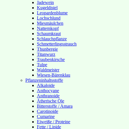
Jadewein
Kugeldistel
Leopardenblume
Lochschlund
Miesmäulchen
Natternkopf
Schaumkraut
Schlauchpflanze
Schmetterlingsstrauch
Thunbergie
Titanwurz
Traubenkirsche
Tulpe
Waldmeister
Wiesen-Bärenklau
Pflanzeninhaltsstoffe
Alkaloide
Anthocyane
Anthranoide
Ätherische Öle
Bitterstoffe / Amara
Carotinoide
Cumarine
Eiweiße / Proteine
Fette / Lipide