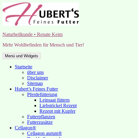
Zum
Inhalt
springen
Naturheilkunde • Renate Keim
Mehr Wohlbefinden für Mensch und Tier!
Menü und Widgets
Startseite
über uns
Disclaimer
Sitemap
Hubert’s Feines Futter
Pferdefütterung
Leinsaat füttern
Liebstöckel Rezept
Rezept mit Kupfer
Futterpflanzen
Futterzusätze
Cellagon®
Cellagon aurum®