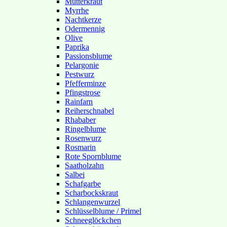
Mutterkraut
Myrrhe
Nachtkerze
Odermennig
Olive
Paprika
Passionsblume
Pelargonie
Pestwurz
Pfefferminze
Pfingstrose
Rainfarn
Reiherschnabel
Rhababer
Ringelblume
Rosenwurz
Rosmarin
Rote Spornblume
Saatholzahn
Salbei
Schafgarbe
Scharbockskraut
Schlangenwurzel
Schlüsselblume / Primel
Schneeglöckchen