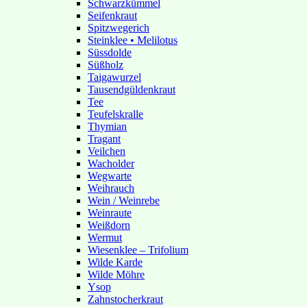
Schwarzkümmel
Seifenkraut
Spitzwegerich
Steinklee • Melilotus
Süssdolde
Süßholz
Taigawurzel
Tausendgüldenkraut
Tee
Teufelskralle
Thymian
Tragant
Veilchen
Wacholder
Wegwarte
Weihrauch
Wein / Weinrebe
Weinraute
Weißdorn
Wermut
Wiesenklee – Trifolium
Wilde Karde
Wilde Möhre
Ysop
Zahnstocherkraut