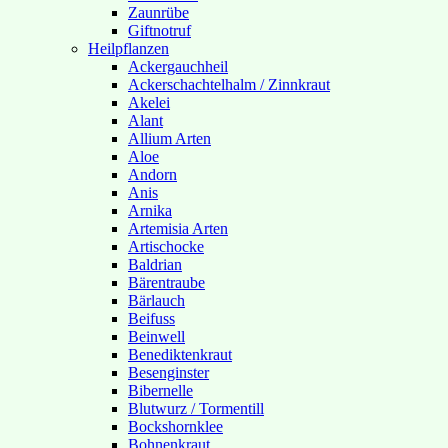
Zaunrübe
Giftnotruf
Heilpflanzen
Ackergauchheil
Ackerschachtelhalm / Zinnkraut
Akelei
Alant
Allium Arten
Aloe
Andorn
Anis
Arnika
Artemisia Arten
Artischocke
Baldrian
Bärentraube
Bärlauch
Beifuss
Beinwell
Benediktenkraut
Besenginster
Bibernelle
Blutwurz / Tormentill
Bockshornklee
Bohnenkraut