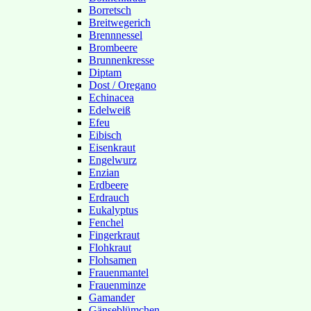
Borretsch
Breitwegerich
Brennnessel
Brombeere
Brunnenkresse
Diptam
Dost / Oregano
Echinacea
Edelweiß
Efeu
Eibisch
Eisenkraut
Engelwurz
Enzian
Erdbeere
Erdrauch
Eukalyptus
Fenchel
Fingerkraut
Flohkraut
Flohsamen
Frauenmantel
Frauenminze
Gamander
Gänseblümchen