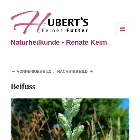
MENÜ
Naturheilkunde • Renate Keim
UND
WIDGETS
VORHERIGES BILD
NÄCHSTES BILD
Beifuss