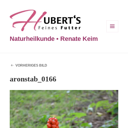
MENÜ
Naturheilkunde • Renate Keim
UND
WIDGETS
VORHERIGES BILD
aronstab_0166