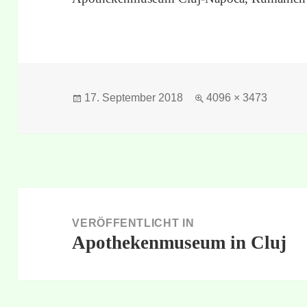
Veröffentlicht
Originalgröße
17. September 2018
4096 × 3473
am
Beitragsnavigation
VERÖFFENTLICHT IN
Apothekenmuseum in Cluj