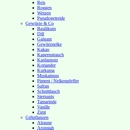
Reis
Roggen
Weizen
Pseudogetreide
Gewürze & Co
Basilikum
Dill
Galgant
Gewürznelke
Kakao
Kapernstrauch
Kardamom
Koriander
Kurkuma
Muskatnuss
Piment / Nelkenpfeffer
Safran
Schnittlauch
Sternanis
Tamarinde
Vanille
Zimt
Giftpflanzen
Alraune
Aronstab