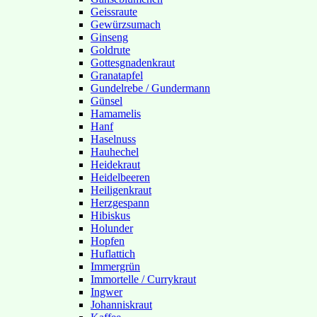
Geissraute
Gewürzsumach
Ginseng
Goldrute
Gottesgnadenkraut
Granatapfel
Gundelrebe / Gundermann
Günsel
Hamamelis
Hanf
Haselnuss
Hauhechel
Heidekraut
Heidelbeeren
Heiligenkraut
Herzgespann
Hibiskus
Holunder
Hopfen
Huflattich
Immergrün
Immortelle / Currykraut
Ingwer
Johanniskraut