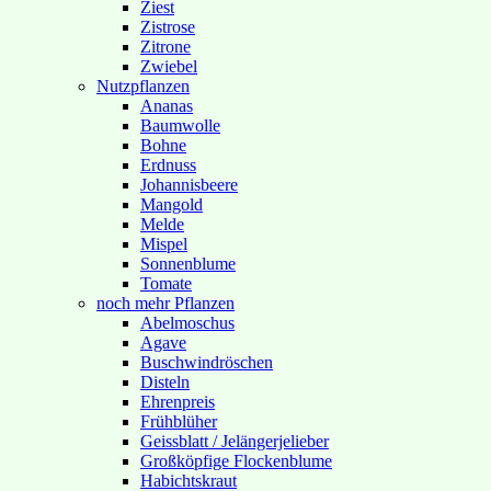
Ziest
Zistrose
Zitrone
Zwiebel
Nutzpflanzen
Ananas
Baumwolle
Bohne
Erdnuss
Johannisbeere
Mangold
Melde
Mispel
Sonnenblume
Tomate
noch mehr Pflanzen
Abelmoschus
Agave
Buschwindröschen
Disteln
Ehrenpreis
Frühblüher
Geissblatt / Jelängerjelieber
Großköpfige Flockenblume
Habichtskraut