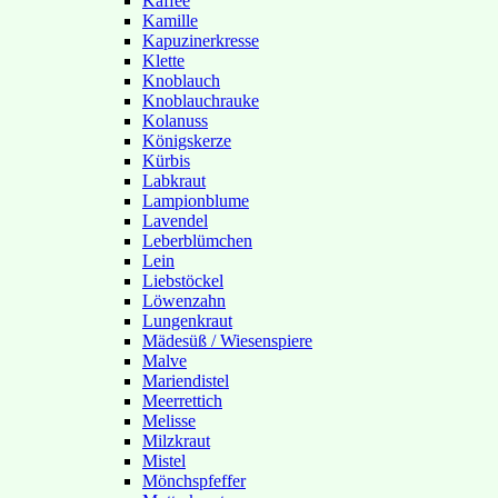
Kaffee
Kamille
Kapuzinerkresse
Klette
Knoblauch
Knoblauchrauke
Kolanuss
Königskerze
Kürbis
Labkraut
Lampionblume
Lavendel
Leberblümchen
Lein
Liebstöckel
Löwenzahn
Lungenkraut
Mädesüß / Wiesenspiere
Malve
Mariendistel
Meerrettich
Melisse
Milzkraut
Mistel
Mönchspfeffer