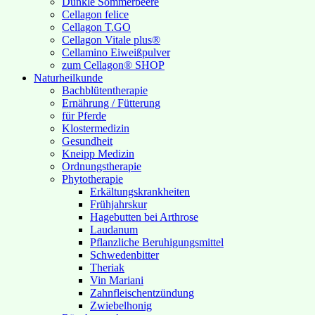
Dunkle Sommerbeere
Cellagon felice
Cellagon T.GO
Cellagon Vitale plus®
Cellamino Eiweißpulver
zum Cellagon® SHOP
Naturheilkunde
Bachblütentherapie
Ernährung / Fütterung
für Pferde
Klostermedizin
Gesundheit
Kneipp Medizin
Ordnungstherapie
Phytotherapie
Erkältungskrankheiten
Frühjahrskur
Hagebutten bei Arthrose
Laudanum
Pflanzliche Beruhigungsmittel
Schwedenbitter
Theriak
Vin Mariani
Zahnfleischentzündung
Zwiebelhonig