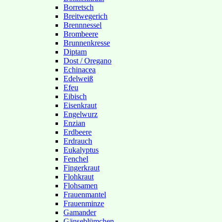
Borretsch
Breitwegerich
Brennnessel
Brombeere
Brunnenkresse
Diptam
Dost / Oregano
Echinacea
Edelweiß
Efeu
Eibisch
Eisenkraut
Engelwurz
Enzian
Erdbeere
Erdrauch
Eukalyptus
Fenchel
Fingerkraut
Flohkraut
Flohsamen
Frauenmantel
Frauenminze
Gamander
Gänseblümchen