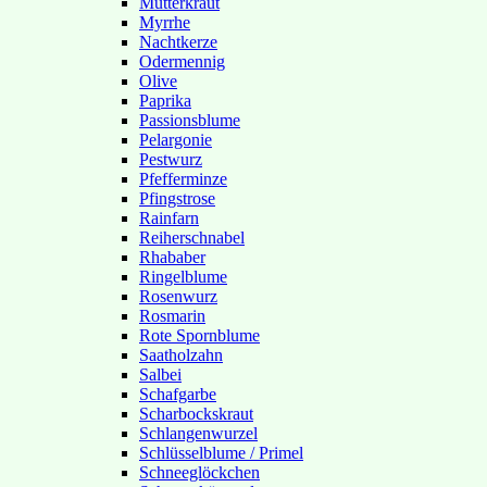
Mutterkraut
Myrrhe
Nachtkerze
Odermennig
Olive
Paprika
Passionsblume
Pelargonie
Pestwurz
Pfefferminze
Pfingstrose
Rainfarn
Reiherschnabel
Rhababer
Ringelblume
Rosenwurz
Rosmarin
Rote Spornblume
Saatholzahn
Salbei
Schafgarbe
Scharbockskraut
Schlangenwurzel
Schlüsselblume / Primel
Schneeglöckchen