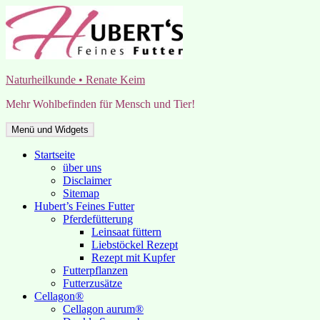
Zum
Inhalt
springen
Naturheilkunde • Renate Keim
Mehr Wohlbefinden für Mensch und Tier!
Menü und Widgets
Startseite
über uns
Disclaimer
Sitemap
Hubert’s Feines Futter
Pferdefütterung
Leinsaat füttern
Liebstöckel Rezept
Rezept mit Kupfer
Futterpflanzen
Futterzusätze
Cellagon®
Cellagon aurum®