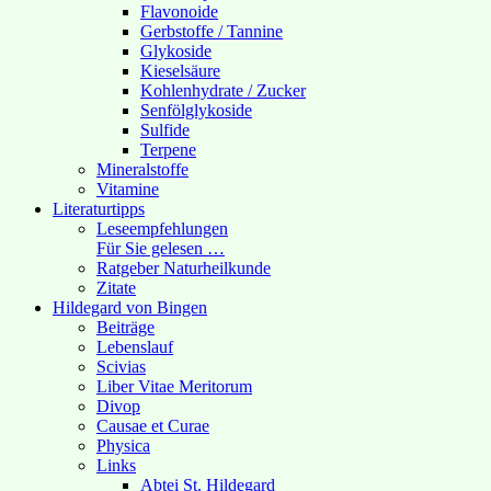
Flavonoide
Gerbstoffe / Tannine
Glykoside
Kieselsäure
Kohlenhydrate / Zucker
Senfölglykoside
Sulfide
Terpene
Mineralstoffe
Vitamine
Literaturtipps
Leseempfehlungen
Für Sie gelesen …
Ratgeber Naturheilkunde
Zitate
Hildegard von Bingen
Beiträge
Lebenslauf
Scivias
Liber Vitae Meritorum
Divop
Causae et Curae
Physica
Links
Abtei St. Hildegard