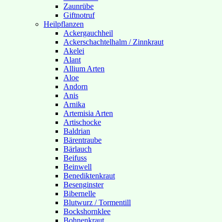
Zaunrübe
Giftnotruf
Heilpflanzen
Ackergauchheil
Ackerschachtelhalm / Zinnkraut
Akelei
Alant
Allium Arten
Aloe
Andorn
Anis
Arnika
Artemisia Arten
Artischocke
Baldrian
Bärentraube
Bärlauch
Beifuss
Beinwell
Benediktenkraut
Besenginster
Bibernelle
Blutwurz / Tormentill
Bockshornklee
Bohnenkraut