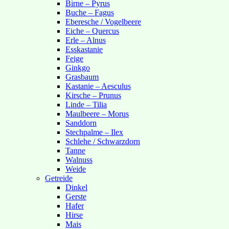
Birne – Pyrus
Buche – Fagus
Eberesche / Vogelbeere
Eiche – Quercus
Erle – Alnus
Esskastanie
Feige
Ginkgo
Grasbaum
Kastanie – Aesculus
Kirsche – Prunus
Linde – Tilia
Maulbeere – Morus
Sanddorn
Stechpalme – Ilex
Schlehe / Schwarzdorn
Tanne
Walnuss
Weide
Getreide
Dinkel
Gerste
Hafer
Hirse
Mais