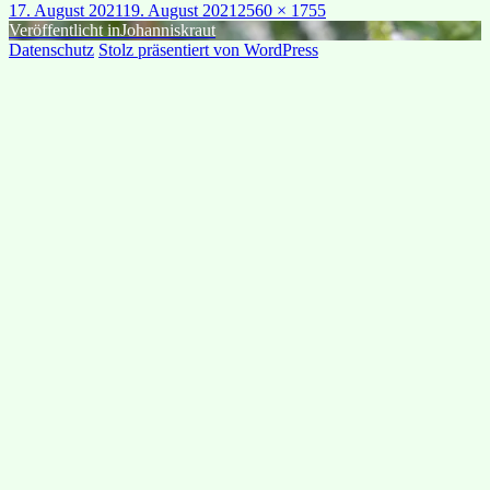
Veröffentlicht
Originalgröße
17. August 2021
19. August 2021
2560 × 1755
am
Beitragsnavigation
Veröffentlicht in
Johanniskraut
Datenschutz
Stolz präsentiert von WordPress