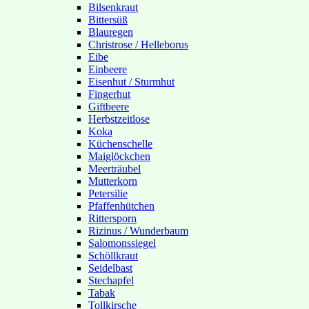
Bilsenkraut
Bittersüß
Blauregen
Christrose / Helleborus
Eibe
Einbeere
Eisenhut / Sturmhut
Fingerhut
Giftbeere
Herbstzeitlose
Koka
Küchenschelle
Maiglöckchen
Meerträubel
Mutterkorn
Petersilie
Pfaffenhütchen
Rittersporn
Rizinus / Wunderbaum
Salomonssiegel
Schöllkraut
Seidelbast
Stechapfel
Tabak
Tollkirsche