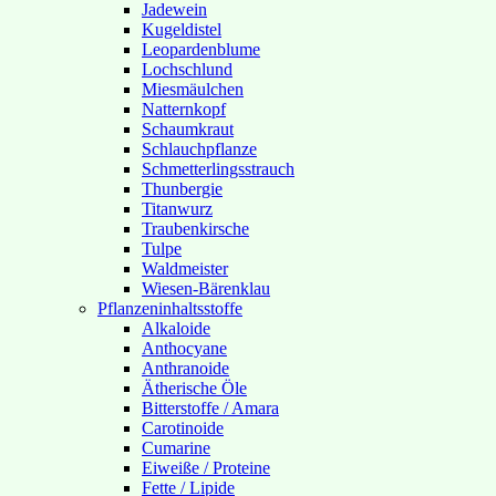
Jadewein
Kugeldistel
Leopardenblume
Lochschlund
Miesmäulchen
Natternkopf
Schaumkraut
Schlauchpflanze
Schmetterlingsstrauch
Thunbergie
Titanwurz
Traubenkirsche
Tulpe
Waldmeister
Wiesen-Bärenklau
Pflanzeninhaltsstoffe
Alkaloide
Anthocyane
Anthranoide
Ätherische Öle
Bitterstoffe / Amara
Carotinoide
Cumarine
Eiweiße / Proteine
Fette / Lipide