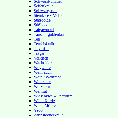
Schwarzkümmel
Seifenkraut
Spitzwegerich
Steinklee • Melilotus
Süssdolde
Süßholz
Taigawurzel
Tausendgüldenkraut
Tee
Teufelskralle
Thymian
Tragant
Veilchen
Wacholder
Wegwarte
Weihrauch
Wein / Weinrebe
Weinraute
Weißdorn
Wermut
Wiesenklee – Trifolium
Wilde Karde
Wilde Möhre
Ysop
Zahnstocherkraut