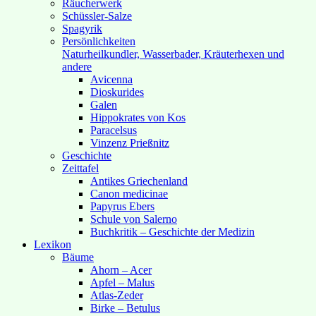
Räucherwerk
Schüssler-Salze
Spagyrik
Persönlichkeiten
Naturheilkundler, Wasserbader, Kräuterhexen und
andere
Avicenna
Dioskurides
Galen
Hippokrates von Kos
Paracelsus
Vinzenz Prießnitz
Geschichte
Zeittafel
Antikes Griechenland
Canon medicinae
Papyrus Ebers
Schule von Salerno
Buchkritik – Geschichte der Medizin
Lexikon
Bäume
Ahorn – Acer
Apfel – Malus
Atlas-Zeder
Birke – Betulus