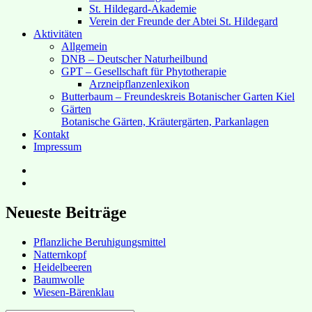
St. Hildegard-Akademie
Verein der Freunde der Abtei St. Hildegard
Aktivitäten
Allgemein
DNB – Deutscher Naturheilbund
GPT – Gesellschaft für Phytotherapie
Arzneipflanzenlexikon
Butterbaum – Freundeskreis Botanischer Garten Kiel
Gärten
Botanische Gärten, Kräutergärten, Parkanlagen
Kontakt
Impressum
Hubert’s
bei
Hubert’s
Facebook
bei
Instagram
Neueste Beiträge
Pflanzliche Beruhigungsmittel
Natternkopf
Heidelbeeren
Baumwolle
Wiesen-Bärenklau